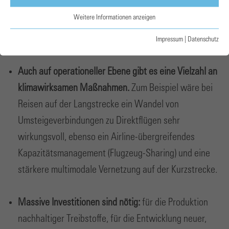
Dekaden gesetzt wurden. Hier sind Anpassungen
Weitere Informationen anzeigen
notwendig, um die technischen Potenziale ausschöpfen
zu können.
Impressum
|
Datenschutz
Auch auf operationeller Ebene gibt es eine Vielzahl an
klimawirksamen Maßnahmen.
Zum Beispiel wäre bei
Reisen auf der Langstrecke ein Wandel von
Umsteigeverbindungen zu Direktflügen sehr
wirkungsvoll, ebenso ein Airline-übergreifendes
Kapazitätsmanagement (Flugzeug-Sharing) und eine
stärkere multimodale Vernetzung auf der Kurzstrecke.
Massive Investitionen sind nötig:
für die Produktion
nachhaltiger Treibstoffe, für die Entwicklung neuer,