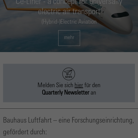
Ce-Liner - a concept for universally
electric air transport
(Hybrid-)Electric Aviation
mehr
Melden Sie sich
hier
für
den
Quarterly Newsletter
an
Bauhaus Luftfahrt – eine Forschungseinrichtung,
gefördert durch: