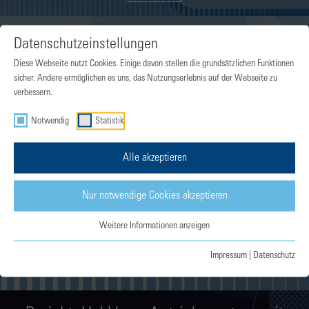
Es ist Zeit für Multimodalität!
Datenschutzeinstellungen
Transition to Climate Neutrality
Diese Webseite nutzt Cookies. Einige davon stellen die grundsätzlichen Funktionen
sicher. Andere ermöglichen es uns, das Nutzungserlebnis auf der Webseite zu
verbessern.
MEHR
Notwendig
Statistik
Passagierzentriertes Planen von
Alle akzeptieren
integrierten, multimodalen
Nur notwendige Cookies akzeptieren
Transportnetzwerken
Transition to Climate Neutrality
Weitere Informationen anzeigen
Impressum
|
Datenschutz
MEHR