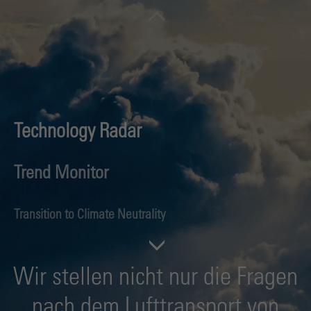
Technology Radar
Trend Monitor
Transition to Climate Neutrality
Future Aviation Fuels
Wir stellen nicht nur die Fragen
Hydrogen Aviation
nach dem Lufttransport von