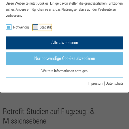
Diese Webseite nutzt Cookies. Einige davon stellen die grundsätzlichen Funktionen
sicher. Andere ermöglichen es uns, das Nutzungserlebnis auf der Webseite zu
verbessern.
Notwendig
Statistik
Überblick über zentrale Masseänderungen des D328eco-
Alle akzeptieren
Hybrid-Basisflugzeugs (S
=0,2).Diese unterstreichen, dass
P
Nur notwendige Cookies akzeptieren
die Antriebsmassenzunahme für eine identische maximale
Abflugmasse (MTOM) nur durch Nutzlastreduktion erreicht
Weitere Informationen anzeigen
werden kann.
Impressum
|
Datenschutz
Retrofit-Studien auf Flugzeug- &
Missionsebene