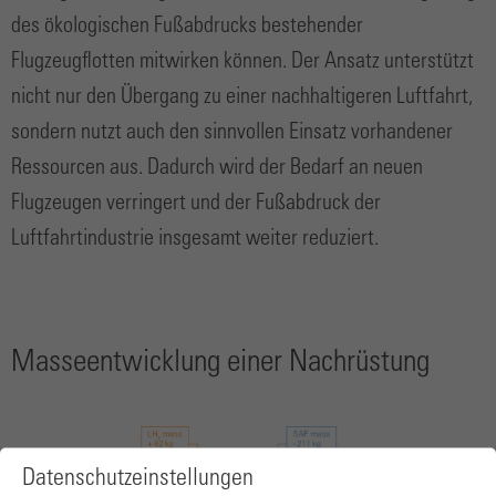
des ökologischen Fußabdrucks bestehender
Flugzeugflotten mitwirken können. Der Ansatz unterstützt
nicht nur den Übergang zu einer nachhaltigeren Luftfahrt,
sondern nutzt auch den sinnvollen Einsatz vorhandener
Ressourcen aus. Dadurch wird der Bedarf an neuen
Flugzeugen verringert und der Fußabdruck der
Luftfahrtindustrie insgesamt weiter reduziert.
Masseentwicklung einer Nachrüstung
Datenschutzeinstellungen