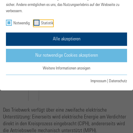
Wellenleistungstriebwerk
sicher. Andere ermöglichen es uns, das Nutzungserlebnis auf der Webseite zu
verbessern.
Notwendig
Statistik
Alle akzeptieren
Nur notwendige Cookies akzeptieren
Weitere Informationen anzeigen
Impressum
|
Datenschutz
Das Triebwerk verfügt über eine zweifache elektrische
Unterstützung: Einerseits wird elektrische Energie am Verdichter
direkt in den Kreisprozess eingebracht (CIPH), andererseits wird
die Antriebswelle mechanisch unterstützt (MIPH).