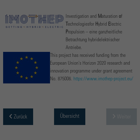
Investigation and
M
aturation
o
f
T
echnologiesfor
H
ybrid
E
lectric
P
ropulsion – eine ganzheitliche
Betrachtung hybridelektrischer
Antriebe.
This project has received funding from the
European Union’s Horizon 2020 research and
innovation programme under grant agreement
No. 875006.
https://www.imothep-project.eu/
Übersicht
Zurück
Weiter