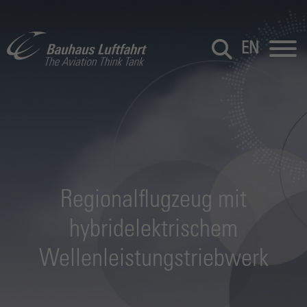
EN
Regionalflugzeug mit
hybridelektrischem
Wellenleistungs­triebwerk