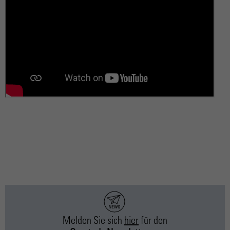
Melden Sie sich
hier
für
den