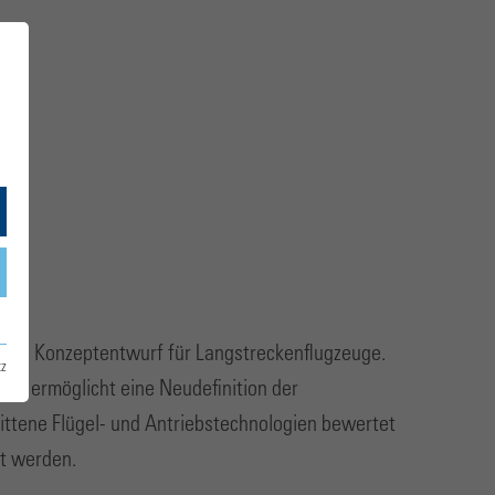
d den Konzeptentwurf für Langstreckenflugzeuge.
tz
en ermöglicht eine Neudefinition der
ttene Flügel- und Antriebstechnologien bewertet
ht werden.