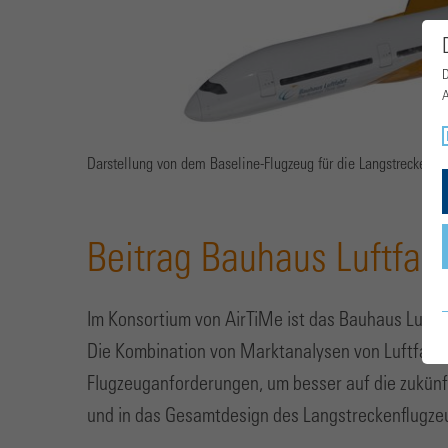
D
A
Darstellung von dem Baseline-Flugzeug für die Langstrecke
Beitrag Bauhaus Luftfahr
Im Konsortium von AirTiMe ist das Bauhaus Luftfa
Die Kombination von Marktanalysen von Luftfahrt
Flugzeuganforderungen, um besser auf die zukünf
und in das Gesamtdesign des Langstreckenflugzeu