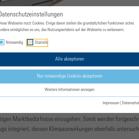
Datenschutzeinstellungen
iese Webseite nutzt Cookies. Einige davon stellen die grundsätzlichen Funktionen sicher.
ndere ermöglichen es uns, das Nutzungserlebnis auf der Webseite zu verbessern.
Notwendig
Statistik
Alle akzeptieren
Nur notwendige Cookies akzeptieren
t
Weitere Informationen anzeigen
hrt verantwortlich für die Analyse zukünftiger Nachfrage un
Impressum
|
Datenschu
nachfrage mit den vom DLR bereitgestellten globalen Klimadat
tigen Marktbedürfnisse einzugehen. Somit werden fortgeschri
gs integriert, dessen Klimaauswirkungen ebenfalls untersuc