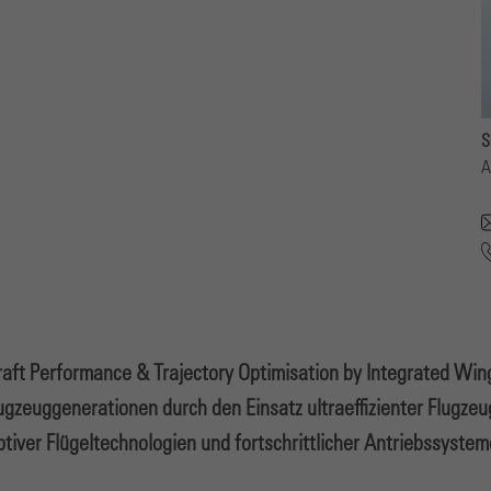
S
A
raft Performance & Trajectory Optimisation by Integrated Win
lugzeuggenerationen durch den Einsatz ultraeffizienter Flugze
iver Flügeltechnologien und fortschrittlicher Antriebssyste