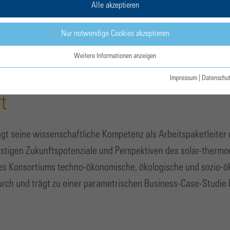
Alle akzeptieren
Nur notwendige Cookies akzeptieren
fuels using tailored porous-structured materials and heat recuperation
Weitere Informationen anzeigen
Impressum
|
Datenschu
t
ingt seine wissenschaftliche Kompetenz als Arbeitspaketleiter
ristigen Zukunftspotenziale und Perspektiven des solar-therm
 des Konsortiums techno-ökonomische, ökologische und sozio
urch und trägt zu einer parametrischen Business-Case-Studie 