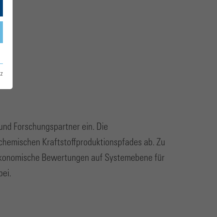
tz
 und Forschungspartner ein. Die
ochemischen Kraftstoffproduktionspfades ab. Zu
-ökonomische Bewertungen auf Systemebene für
bei.