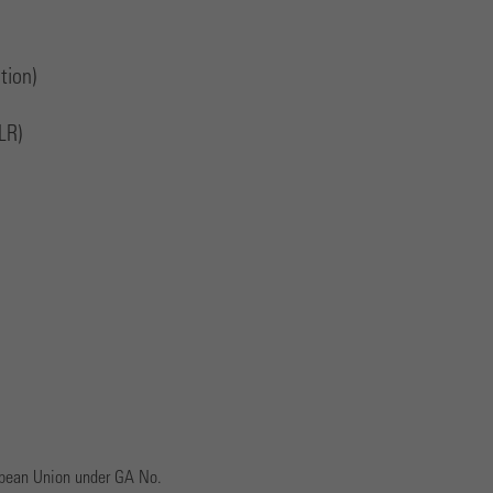
tion)
LR)
opean Union under GA No.