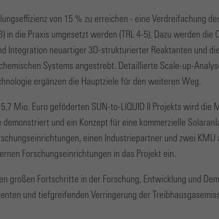
ungseffizienz von 15 % zu erreichen - eine Verdreifachung de
) in die Praxis umgesetzt werden (TRL 4-5). Dazu werden die
nd Integration neuartiger 3D-strukturierter Reaktanten und d
mischen Systems angestrebt. Detaillierte Scale-up-Analysen
hnologie ergänzen die Hauptziele für den weiteren Weg.
5,7 Mio. Euro geföderten SUN-to-LIQUID II Projekts wird die 
demonstriert und ein Konzept für eine kommerzielle Solaran
rschungseinrichtungen, einen Industriepartner und zwei KMU 
rnen Forschungseinrichtungen in das Projekt ein.
n großen Fortschritte in der Forschung, Entwicklung und Dem
enten und tiefgreifenden Verringerung der Treibhausgasemissi