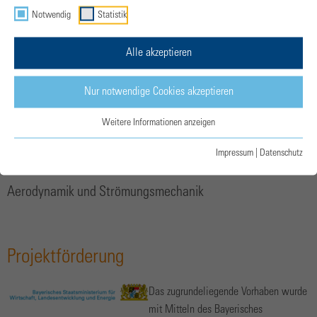
Notwendig
Statistik
Partner
Alle akzeptieren
VÆRIDION
Nur notwendige Cookies akzeptieren
Technische Universität München: Lehrstuhl für Carbon
Weitere Informationen anzeigen
Composites
Impressum
|
Datenschutz
Technische Universität München: Lehrstuhl für
Aerodynamik und Strömungsmechanik
Projektförderung
Das zugrundeliegende Vorhaben wurde
mit Mitteln des Bayerisches